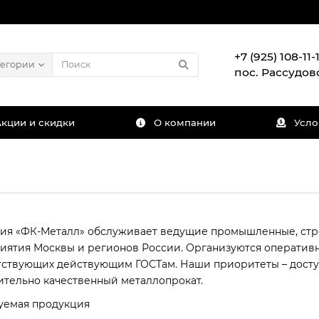
+7 (925) 108-11-1
тегории
пос. Рассудов
Акции и скидки
О компании
Усло
ия «ФК-Металл» обслуживает ведущие промышленные, ст
иятия Москвы и регионов России. Организуются оператив
тствующих действующим ГОСТам. Наши приоритеты – досту
ительно качественный металлопрокат.
уемая продукция