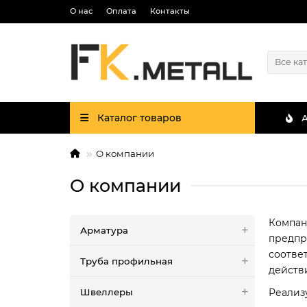
О нас
Оплата
Контакты
Все ка
Каталог товаров
О компании
О компании
Компан
Арматура
предпр
соотве
Труба профильная
действ
Швеллеры
Реализ