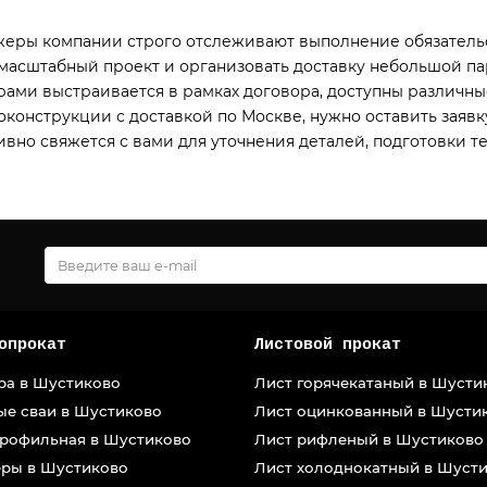
еры компании строго отслеживают выполнение обязательс
масштабный проект и организовать доставку небольшой па
рами выстраивается в рамках договора, доступны различны
оконструкции с доставкой по Москве, нужно оставить заявк
ивно свяжется с вами для уточнения деталей, подготовки т
опрокат
Листовой прокат
ра в Шустиково
Лист горячекатаный в Шусти
ые сваи в Шустиково
Лист оцинкованный в Шусти
профильная в Шустиково
Лист рифленый в Шустиково
ры в Шустиково
Лист холоднокатный в Шуст