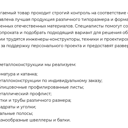
гаемый товар проходит строгий контроль на соответствие 
авлена лучшая продукция различного типоразмера и формат
венных отечественных материалов. Специалисты помогут с
опроката и подобрать подходящий вариант для решения об
ии трудятся инженеры-конструкторы, техники и проектиро
я за поддержку персонального проекта и предоставят разв
металлоконструкции мы реализуем:
матура и катанка;
еталлоконструкции по индивидуальному заказу;
блицовочные профилированные листы;
еталлический профлист;
етки и трубы различного размера;
адраты и уголки;
тальные полосы;
азнообразные швеллеры и балки.