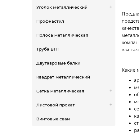
Уголок металлический
Предла
предст
Профнастил
качест
Полоса металлическая
металл
компан
Труба ВГП
взятьс
Двутавровые балки
Какие 
Квадрат металлический
ар
м
Сетка металлическая
о
м
Листовой прокат
с
кв
Винтовые сваи
с
р